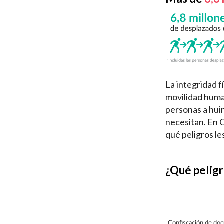
La integridad f
movilidad huma
personas a huir
necesitan. En C
qué peligros le
¿Qué peligr