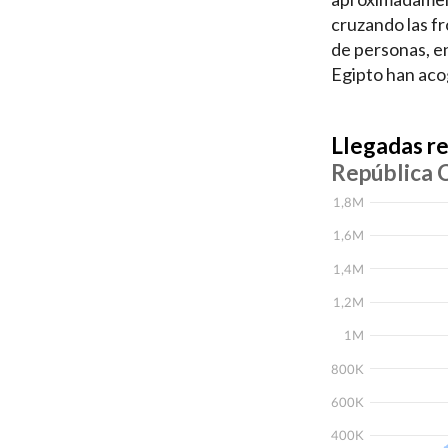
cruzando las fr
de personas, e
Egipto han acog
Llegadas r
República 