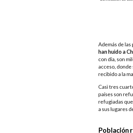
Además de las p
han huido a Ch
con día, son mi
acceso, donde s
recibido a la m
Casi tres cuar
países son refu
refugiadas que
a sus lugares d
Población r