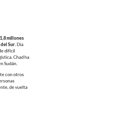
 1,8 millones
 del Sur
. Día
e difícil
gística. Chad ha
en Sudán.
te con otros
personas
nte, de vuelta