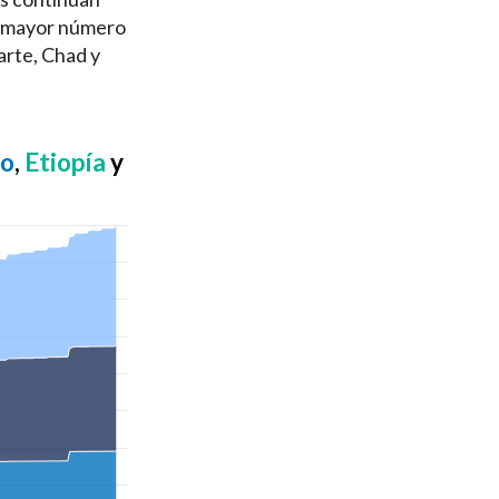
al mayor número
arte, Chad y
to
,
Etiopía
y