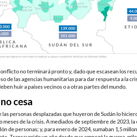
onflicto no terminará pronto y, dado que escasean los rec
eso de las agencias humanitarias para dar respuesta a la cri
eben huir a países vecinos o a otras partes del mundo.
s no cesa
 las personas desplazadas que huyeron de Sudán lo hiciero
 meses de la crisis. A mediados de septiembre de 2023, la 
llón de personas; y, para enero de 2024, sumaban 1,5 millo
e. Transcurrido un año desde que empezó la guerra, mil