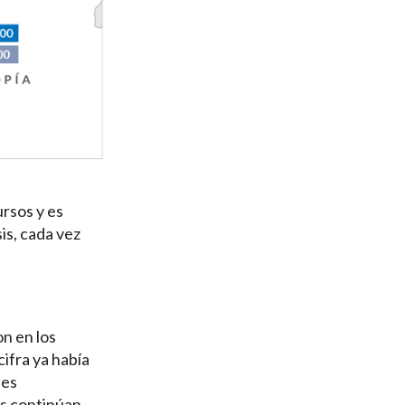
ursos y es
sis, cada vez
n en los
cifra ya había
nes
es continúan