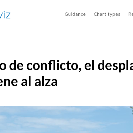
Guidance
Chart types
R
o de conflicto, el desp
ne al alza